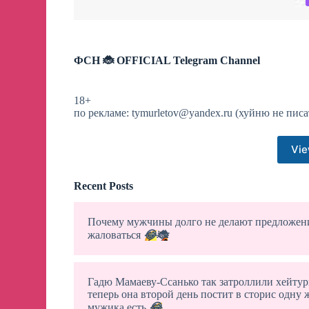
ФСН 🐞 OFFICIAL️ Telegram Channel
18+
по рекламе:
tymurletov@yandex.ru
(хуйню не писа
Vie
Recent Posts
Почему мужчины долго не делают предложение
жаловаться
😂
🐞
Гадю Мамаеву-Ссанько так затроллили хейту
теперь она второй день постит в сторис одну ж
мужика есть
😂