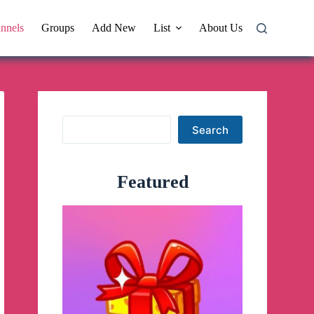
nnels
Groups
Add New
List
About Us
Search
Search
Featured