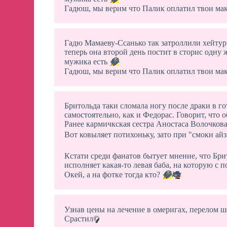
Гадюш, мы верим что Палик оплатил твои ма
Гадю Мамаеву-Ссанько так затроллили хейту
теперь она второй день постит в сторис одну ж
мужика есть
😂
Гадюш, мы верим что Палик оплатил твои ма
Бритольда таки сломала ногу после драки в го
самостоятельно, как и Федорас. Говорит, что о
Ранее кармичкская сестра Аностаса Волочкова
Вот ковыляет потихоньку, зато при "смоки ай
Кстати среди фанатов бытует мнение, что Бри
исполняет какая-то левая баба, на которую 
Окей, а на фотке тогда кто?
😂
🐞
Узнав цены на лечение в омеригах, перелом 
Срастил
©