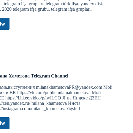
ı, telegram ifşa grupları, telegram türk ifşa, yandex disk
 2020 telegram ifşa grubu, telegram ifşa grupları,
iw
💥
🔥
Sadece
Türk
İfşa
🔥
💥
Yönlendirme
Telegram
на Хаметова Telegram Channel
Channel
ама,выступления
milanakhametovaPR@yandex.com
Мой
ик в ВК https://vk.com/publicmilamakhametova Мой
E https://l.likee.video/p/lwlLCQ Я на Яндекс.ДЗЕН
s://zen.yandex.ru/ milana_khametova Инста
s://instagram.com/milana_khametova?igshid
iw
Милана
Хаметова