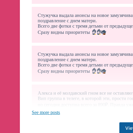
Стужучка выдала анонсы на новое замузячива
поздравление с днем матери.
Всего две фотки с тремя детьми от предыдуще
Сразу видны приоритеты
👌
👌
🐞
Стужучка выдала анонсы на новое замузячива
поздравление с днем матери.
Всего две фотки с тремя детьми от предыдуще
Сразу видны приоритеты
👌
👌
🐞
Алекса и её молдавский гном все не оставляю
Вип группа в телеге, в которой эти, прости г
но сегодня доступна всего за 890₽. Правда у
50к, как в прошлый раз. Налетай
👌
See more posts
Vie