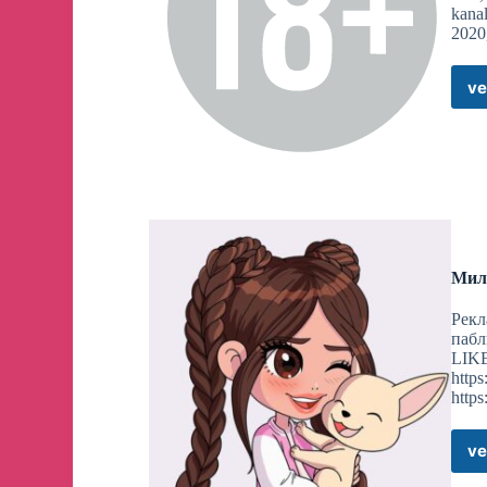
kanal
2020,
ve
Мила
Рекл
пабл
LIKE
http
http
ve