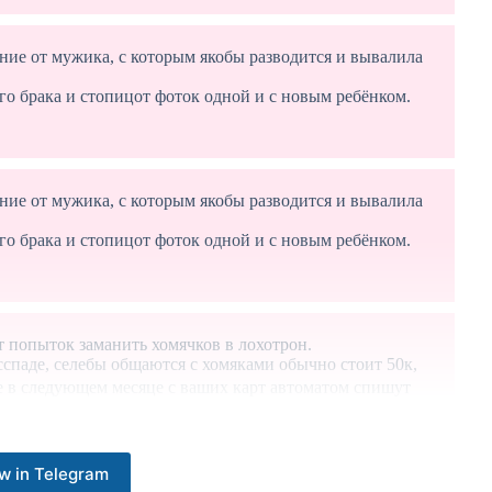
ние от мужика, с которым якобы разводится и вывалила
го брака и стопицот фоток одной и с новым ребёнком.
ние от мужика, с которым якобы разводится и вывалила
го брака и стопицот фоток одной и с новым ребёнком.
т попыток заманить хомячков в лохотрон.
осспаде, селебы общаются с хомяками обычно стоит 50к,
же в следующем месяце с ваших карт автоматом спишут
w in Telegram