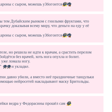
кароны с сыром, можешь уЗбогоится
😂
🐞
ры тем Дубайским рынком с гнилыми фруктами, что
рачку доказывая всему миру, что деньги на еду у её
кароны с сыром, можешь уЗбогоится
😂
🐞
теле, но решила не идти к врачам, а срастить перелом
бойдётся без врачей, хоть нога опухла и болит.
 уже ломала ногу.
з"
👁
👁
и укладке.
тни давно убили, а вместо неё праздничные танцульки
с помощью нейросетей накладывают маску Бритольды.
шейки ведра у Федорасины прошёл сам
😂