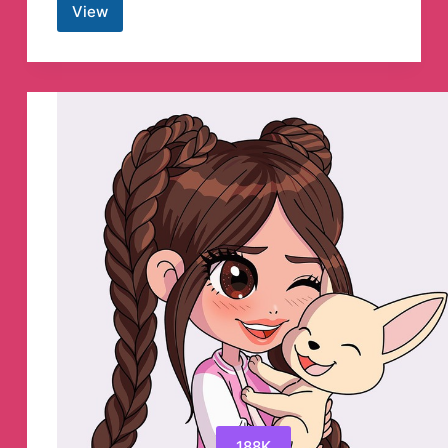
View
Скабеева
Telegram
Channel
188K