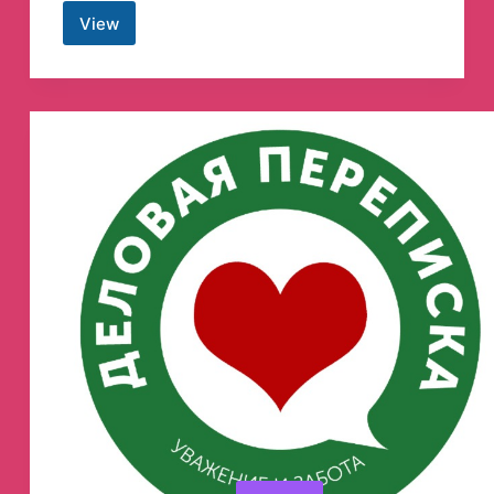
View
Алексей
КулемZин
Telegram
Channel