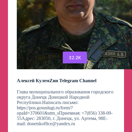
32.2K
Алексей КулемZин Telegram Channel
Глава муниципального образования городского
округа Донецк Донецкой Народной
Республики.Написать письмо:
https://pos.gosuslugi.ru/form/?
opaId=370601&utm_sПриемная: +7(856) 338-09-
55Адрес: 283050, г. Донецк, ул. Артема, 98E-
mail:
donetskoffice@yandex.ru