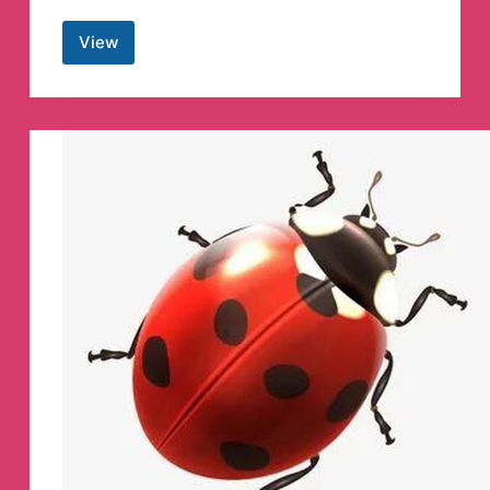
View
Игорь
Джабраигорь
Telegram
Channel