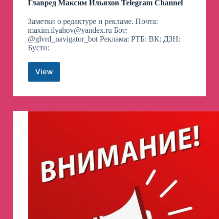
Главред Максим Ильяхов Telegram Channel
Заметки о редактуре и рекламе. Почта:
maxim.ilyahov@yandex.ru
Бот:
@glvrd_navigator_bot Реклама: РТБ: ВК: ДЗН:
Бусти:
View
Главред
Максим
Ильяхов
Telegram
Channel