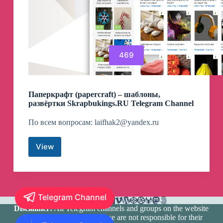
469
Паперкрафт (papercraft) – шаблоны,
развёртки Skrapbukings.RU Telegram Channel
По всем вопросам:
laifhak2@yandex.ru
View
Паперкрафт
(papercraft)
–
шаблоны,
развёртки
Telegram Channel
Skrapbukings.RU
Telegram
Disclaimer:
All Telegram channels and groups on the website
Channel
are registered by users and we are not responsible for their