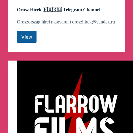
Orosz Hírek 🇭🇺🇷🇺 Telegram Channel
Oroszország hírei magyarul ℹ️
oroszhirek@yandex.ru
View
Orosz
Hírek
🇭🇺
🇷🇺
Telegram
Channel