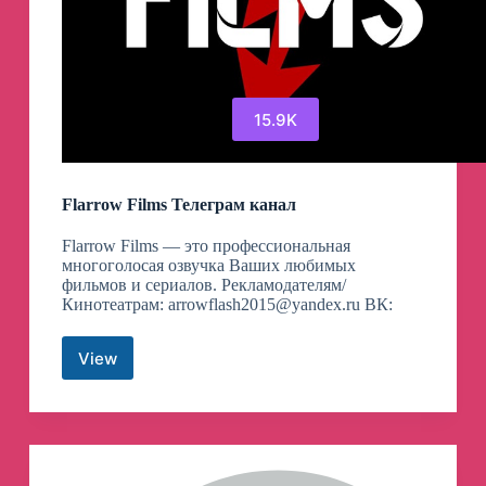
15.9K
Flarrow Films Телеграм канал
Flarrow Films — это профессиональная
многоголосая озвучка Ваших любимых
фильмов и сериалов. Рекламодателям/
Кинотеатрам:
arrowflash2015@yandex.ru
ВК:
View
Flarrow
Films
Телеграм
канал