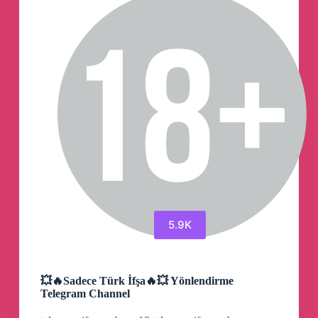
5.9K
💥🔥Sadece Türk İfşa🔥💥 Yönlendirme
Telegram Channel