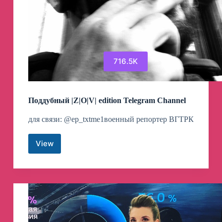
716.5K
Поддубный |Z|О|V| edition Telegram Channel
для связи: @ep_txtme1военный репортер ВГТРК
View
Поддубный
|Z|
О|V|
edition
Telegram
Channel