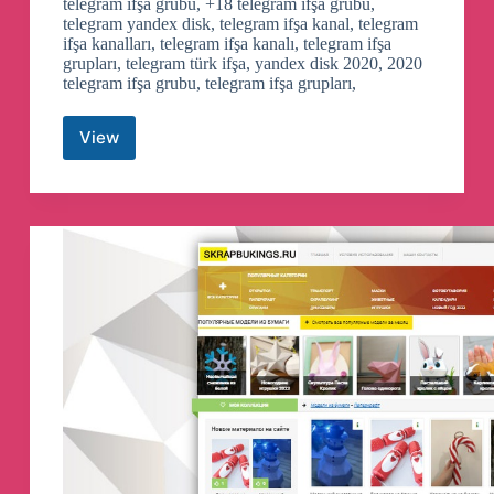
telegram ifşa grubu, +18 telegram ifşa grubu,
telegram yandex disk, telegram ifşa kanal, telegram
ifşa kanalları, telegram ifşa kanalı, telegram ifşa
grupları, telegram türk ifşa, yandex disk 2020, 2020
telegram ifşa grubu, telegram ifşa grupları,
View
💥
🔥
Sadece
Türk
İfşa
🔥
💥
Yönlendirme
Telegram
Channel