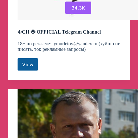
34.3K
ФСН 🐞 OFFICIAL️ Telegram Channel
18+ по рекламе:
tymurletov@yandex.ru
(хуйню не
писать, ток рекламные запросы)
View
ФСН
🐞
OFFICIAL️
Telegram
Channel