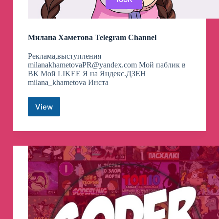
Милана Хаметова Telegram Channel
Реклама,выступления
milanakhametovaPR@yandex.com
Мой паблик в
ВК Мой LIKEE Я на Яндекс.ДЗЕН
milana_khametova Инста
View
Милана
Хаметова
Telegram
Channel