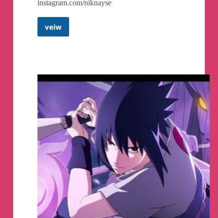
instagram.com/niknayse
veiw
Fast
Food
Blogger
Telegram
Channel