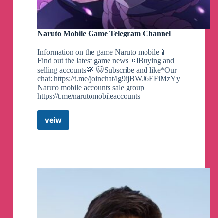
Naruto Mobile Game Telegram Channel
Information on the game Naruto mobile📱
Find out the latest game news 💶Buying and
selling accounts💸 🐱Subscribe and like*Our
chat: https://t.me/joinchat/lg9ijBWJ6EFiMzYy
Naruto mobile accounts sale group
https://t.me/narutomobileaccounts
veiw
Naruto
Mobile
Game
Telegram
Channel