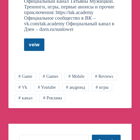
Официальный канал Татьяны Мужицкой.
Тренинги, игры, первые анонсы и прочие
приключения: https://tak.academy
Официальное сообщество в ВК –
vk.com/tak.academy Официальный канал в
Дзен – dzen.ru/sunlower
veiw
Татьяна
Мужицкая
и
все-
все-
все
# Game
# Games
# Mobile
# Reviews
Телеграм
# Vk
# Youtube
# андроид
# игры
канал
# канал
# Реклама
Search