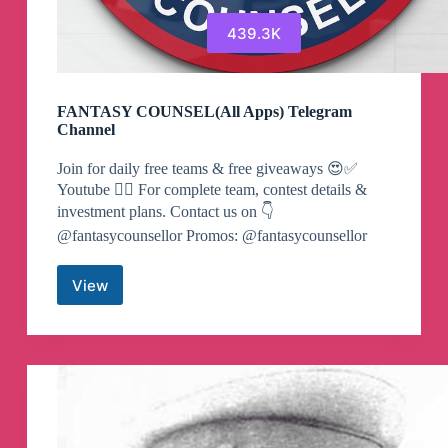
439.3K
FANTASY COUNSEL(All Apps) Telegram
Channel
Join for daily free teams & free giveaways 😍✅
Youtube 👇🏻 For complete team, contest details &
investment plans. Contact us on 👇
@fantasycounsellor Promos: @fantasycounsellor
View
FANTASY
COUNSEL(All
Apps)
Telegram
Channel