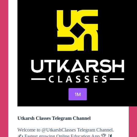
1M
Utkarsh Classes Telegram Channel
Welcome to @UtkarshClasses Telegram Channel.
✍️ Fastest growing Online Education App 🏆 🔰