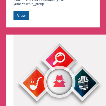
@theYescoin_group
View
Yescoin
Telegram
Channel