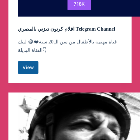
718K
افلام كرتون ديزني بالمصري Telegram Channel
قناة مهتمة بالأطفال من سن ال20 سنة❤️😂 لينك
القناة البديلة👇
View
افلام
كرتون
ديزني
بالمصري
Telegram
Channel