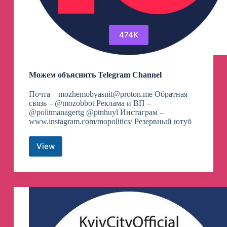
474K
Можем объяснить Telegram Channel
Почта –
mozhemobyasnit@proton.me
Обратная
связь – @mozobbot Реклама и ВП –
@politmanagertg @ptnhuyl Инстаграм –
www.instagram.com/mopolitics/ Резервный ютуб
View
Можем
объяснить
Telegram
Channel