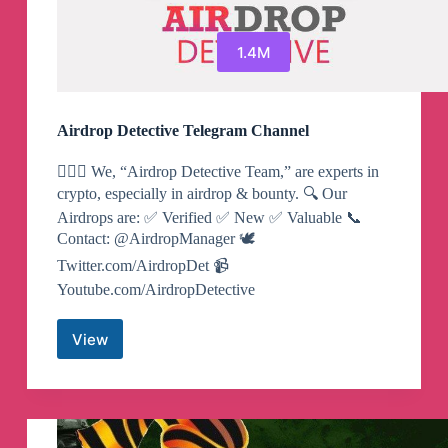
1.4M
Airdrop Detective Telegram Channel
🕵🏻‍♂️‍ We, “Airdrop Detective Team,” are experts in
crypto, especially in airdrop & bounty. 🔍 Our
Airdrops are: ✅ Verified ✅ New ✅ Valuable 📞
Contact: @AirdropManager 🕊
Twitter.com/AirdropDet 📹
Youtube.com/AirdropDetective
View
Airdrop
Detective
Telegram
Channel