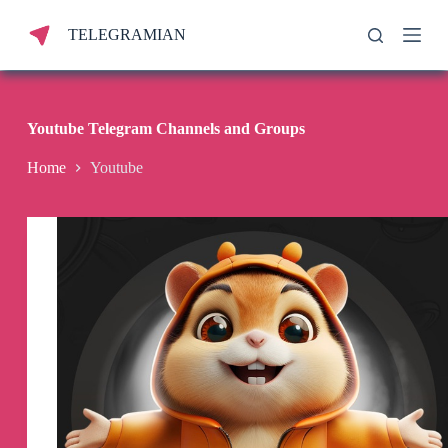
S
TELEGRAMIAN
k
i
p
t
o
c
Youtube Telegram Channels and Groups
o
n
Home
Youtube
t
e
n
t