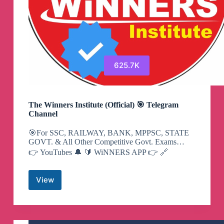
625.7K
The Winners Institute (Official) 🎯 Telegram
Channel
🎯For SSC, RAILWAY, BANK, MPPSC, STATE
GOVT. & All Other Competitive Govt. Exams…
👉 YouTubes 🔔 🔰 WiNNERS APP 👉 🔗
View
The
Winners
Institute
(Official)
🎯