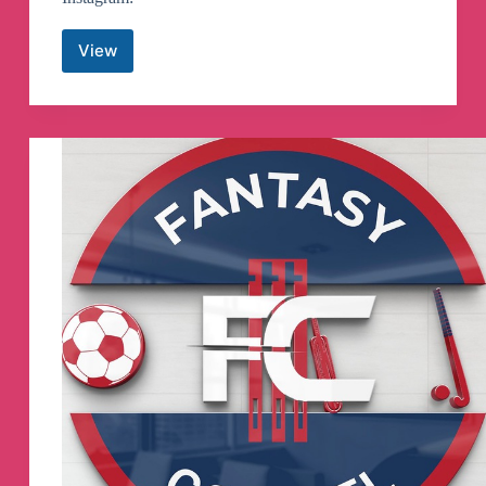
View
КМДА
–
офіційний
канал
Telegram
Channel