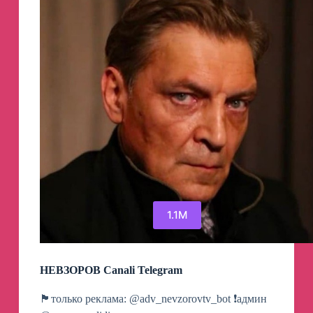
1.1M
НЕВЗОРОВ Canali Telegram
🏴только реклама: @adv_nevzorovtv_bot ❗️админ