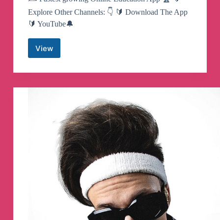
Explore Other Channels: 👇 🔰 Download The App
🔰 YouTube🔔
View
Utkarsh
Classes
Telegram
Channel