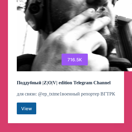
716.5K
Поддубный |Z|О|V| edition Telegram Channel
для связи: @ep_txtme1военный репортер ВГТРК
View
Поддубный
|Z|
О|V|
edition