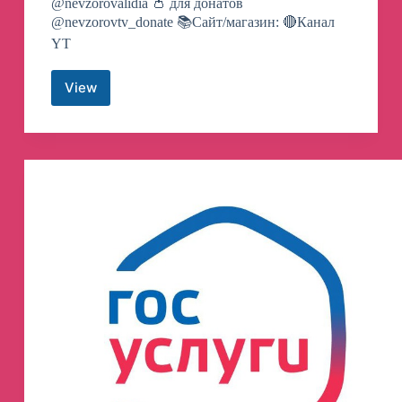
@nevzorovalidia 👛 для донатов
@nevzorovtv_donate 📚Сайт/магазин: 🔴Канал
YT
View
НЕВЗОРОВ
Canali
Telegram