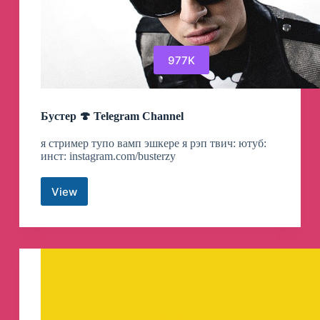
977K
Бустер 🍄 Telegram Channel
я стример тупо вамп эшкере я рэп твич: ютуб:
инст: instagram.com/busterzy
View
Бустер
🍄
Telegram
Channel