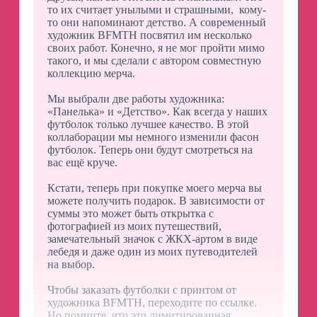
то их считает унылыми и страшными, кому-
то они напоминают детство. А современный
художник BFMTH посвятил им несколько
своих работ. Конечно, я не мог пройти мимо
такого, и мы сделали с автором совместную
коллекцию мерча.
Мы выбрали две работы художника:
«Панелька» и «Детство». Как всегда у наших
футболок только лучшее качество. В этой
коллаборации мы немного изменили фасон
футболок. Теперь они будут смотреться на
вас ещё круче.
Кстати, теперь при покупке моего мерча вы
можете получить подарок. В зависимости от
суммы это может быть открытка с
фотографией из моих путешествий,
замечательный значок с ЖКХ-артом в виде
лебедя и даже один из моих путеводителей
на выбор.
Чтобы заказать футболки с принтом от
художника BFMTH, переходите по ссылке.
Но помните, что это лимитированная