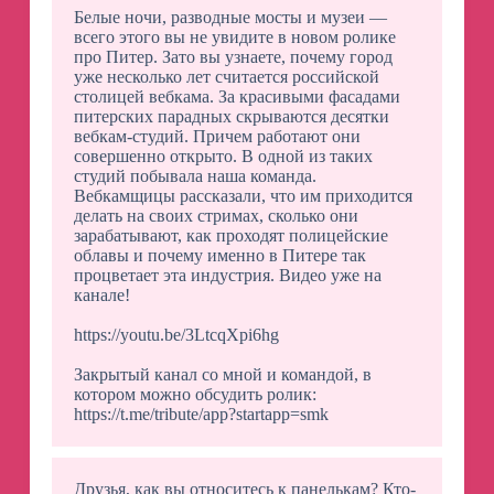
Белые ночи, разводные мосты и музеи —
всего этого вы не увидите в новом ролике
про Питер. Зато вы узнаете, почему город
уже несколько лет считается российской
столицей вебкама. За красивыми фасадами
питерских парадных скрываются десятки
вебкам-студий. Причем работают они
совершенно открыто. В одной из таких
студий побывала наша команда.
Вебкамщицы рассказали, что им приходится
делать на своих стримах, сколько они
зарабатывают, как проходят полицейские
облавы и почему именно в Питере так
процветает эта индустрия. Видео уже на
канале!
https://youtu.be/3LtcqXpi6hg
Закрытый канал со мной и командой, в
котором можно обсудить ролик:
https://t.me/tribute/app?startapp=smk
Друзья, как вы относитесь к панелькам? Кто-