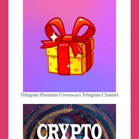
Унываю ли я? Конечно нет! Во-первых, я
получил много удивительных впечатлений, а
в моем теле появилось три новых винта. Во-
вторых, теперь я могу придумать себе какой-
нибудь новый спорт, чтобы еще через
полгода убиться как-нибудь поинтереснее. В-
третьих, мне до сих пор не дали счет и я не
знаю, сколько стоит операция в Нидерландах
(в Германии была около 20 000 евро). Ну и
главное, вы же помните мой секрет успеха:
бег+велосипед+вино? Теперь понятно, зачем
в этом списке было вино?
Если я не унываю, то и вы не грустите! Стоп
грусть, друзья! В светлое будущее грустных
не берут. Обнимаю вас всех одной рукой.
Telegram Premium Giveaways Telegram Channel
Мотивационный пост про то, как не
унывать! Итак, полгода назад я, катаясь на
горных лыжах, упал и оторвал руку
(разрывов акромиально-ключичного
сочленения). Меня спас добрый доктор,