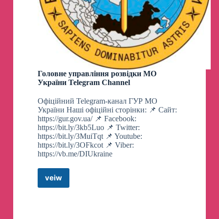
Головне управління розвідки МО
України Telegram Channel
Офіційний Telegram-канал ГУР МО
України Наші офіційні сторінки: 📌 Сайт:
https://gur.gov.ua/ 📌 Facebook:
https://bit.ly/3kb5Luo 📌 Twitter:
https://bit.ly/3MuiTqt 📌 Youtube:
https://bit.ly/3OFkcot 📌 Viber:
https://vb.me/DIUkraine
veiw
Головне
управління
розвідки
МО
України