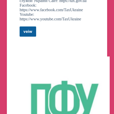
служби України Сайт: https://tax.gov.ua
Facebook:
https://www.facebook.com/TaxUkraine
Youtube:
https://www.youtube.com/TaxUkraine
veiw
Податкова
служба
–
ОФІЦІЙНИЙ
КАНАЛ
Telegram
Channel