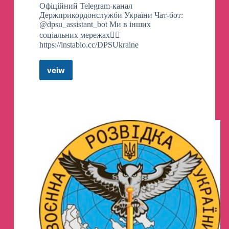
Офіційний Telegram-канал
Держприкордонслужби України Чат-бот:
@dpsu_assistant_bot Ми в інших
соціальних мережах👉🏻
https://instabio.cc/DPSUkraine
veiw
ДПСУ
|
Держприкордонслужба
Telegram
Channel