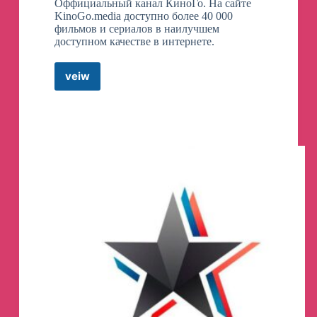
Оффициальный канал КиноГо. На сайте
KinoGo.media доступно более 40 000
фильмов и сериалов в наилучшем
доступном качестве в интернете.
veiw
KinoGo.media
–
онлайн
фильмы
и
сериалы
Telegram
Channel