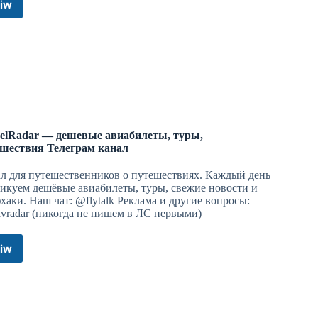
iw
Luxebet
|
VIP
Прогнозы
бесплатно
телеграмм
канал
elRadar — дешевые авиабилеты, туры,
шествия Телеграм канал
л для путешественников о путешествиях. Каждый день
икуем дешёвые авиабилеты, туры, свежие новости и
хаки. Наш чат: @flytalk Реклама и другие вопросы:
vradar (никогда не пишем в ЛС первыми)
iw
TravelRadar
—
дешевые
авиабилеты,
туры,