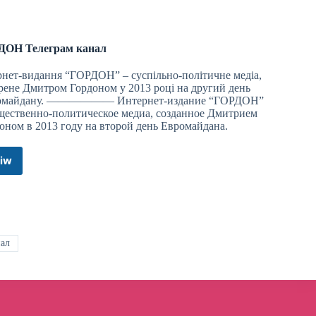
путешествия
Телеграм
канал
ДОН Телеграм канал
рнет-видання “ГОРДОН” – суспільно-політичне медіа,
рене Дмитром Гордоном у 2013 році на другий день
омайдану. —————— Интернет-издание “ГОРДОН”
щественно-политическое медиа, созданное Дмитрием
оном в 2013 году на второй день Евромайдана.
iw
ГОРДОН
Телеграм
канал
нал