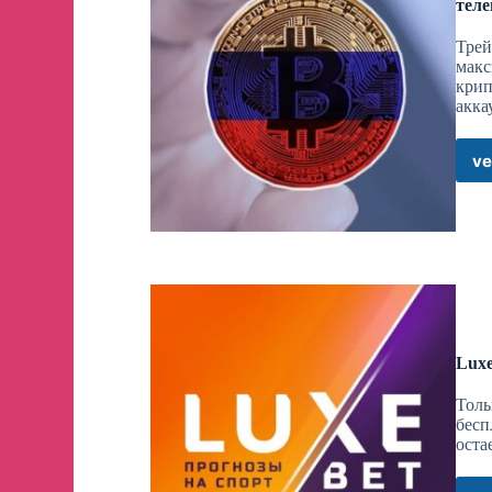
тел
Трей
макс
крип
акка
ve
Luxe
Толь
бесп
оста