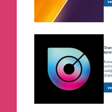
ve
Trav
путе
Кана
публ
лайф
@gla
ve