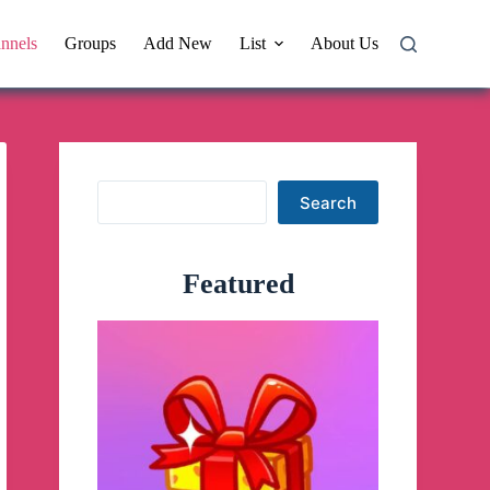
nnels
Groups
Add New
List
About Us
Search
Search
Featured