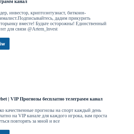
еграмм канал
дер, инвестор, криптоэнтузиаст, биткоин-
ималист.Подписывайтесь, дадим прикурить
торынку вместе! Будьте осторожны! Единственный
унт для связи @Artem_lnvest
iw
Artem
Investor
l
авторский
канал
про
инвестиции
телеграмм
канал
bet | VIP Прогнозы бесплатно телеграмм канал
ко качественные прогнозы на спорт каждый день
латно на VIP канале для каждого игрока, вам проста
еться повторять за мной и все