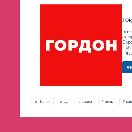
ГОР
Інте
ство
Євр
– об
Горд
ve
# Humor
# Up
# видео
# день
# ка