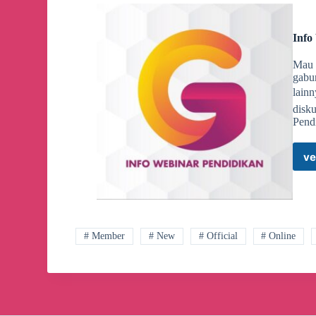
Info
Mau P
gabu
lainn
disk
Pendi
ve
# Member
# New
# Official
# Online