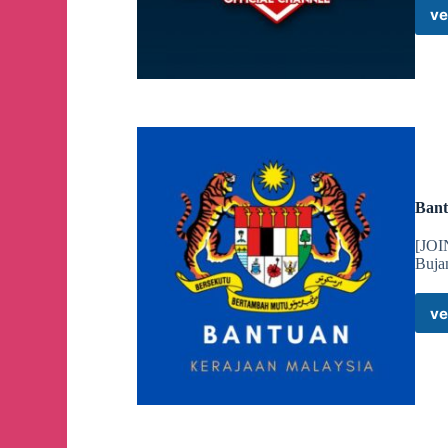
ve
Bant
[JOI
Bujan
ve