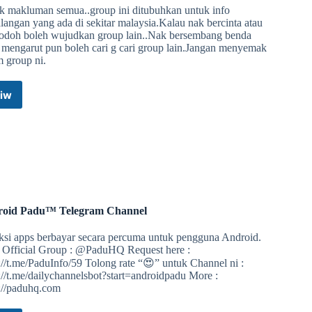
k makluman semua..group ini ditubuhkan untuk info
angan yang ada di sekitar malaysia.Kalau nak bercinta atau
 jodoh boleh wujudkan group lain..Nak bersembang benda
 mengarut pun boleh cari g cari group lain.Jangan menyemak
m group ni.
iw
Info
Kemalangan
Di
Malaysia
Telegram
Group
oid Padu™ Telegram Channel
ksi apps berbayar secara percuma untuk pengguna Android.
 Official Group : @PaduHQ Request here :
://t.me/PaduInfo/59 Tolong rate “😍” untuk Channel ni :
://t.me/dailychannelsbot?start=androidpadu More :
s://paduhq.com