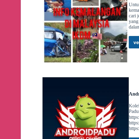
Untu
kemal
cari
yang
dala
ve
Andr
Kole
Padu
https
https
http