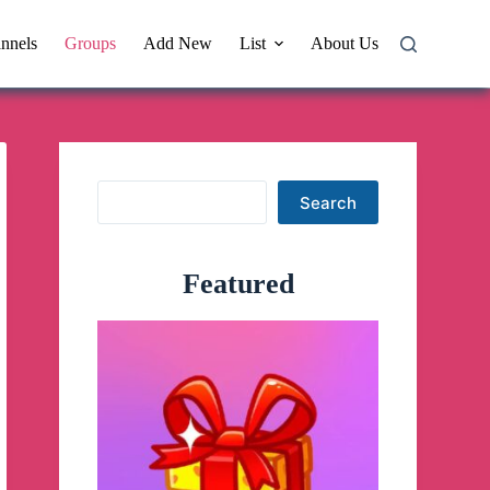
nnels
Groups
Add New
List
About Us
Search
Search
Featured