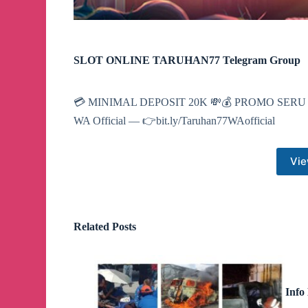
SLOT ONLINE TARUHAN77 Telegram Group
💳 MINIMAL DEPOSIT 20K 💸💰 PROMO SE
WA Official — 👉bit.ly/Taruhan77WAofficial
Vie
Related Posts
Info