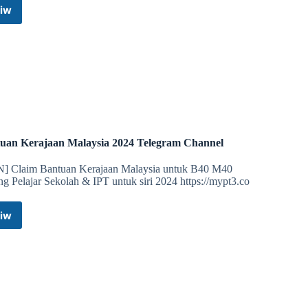
iw
Android
Padu™
Telegram
Channel
uan Kerajaan Malaysia 2024 Telegram Channel
N] Claim Bantuan Kerajaan Malaysia untuk B40 M40
g Pelajar Sekolah & IPT untuk siri 2024 https://mypt3.co
iw
Bantuan
Kerajaan
Malaysia
2024
Telegram
Channel