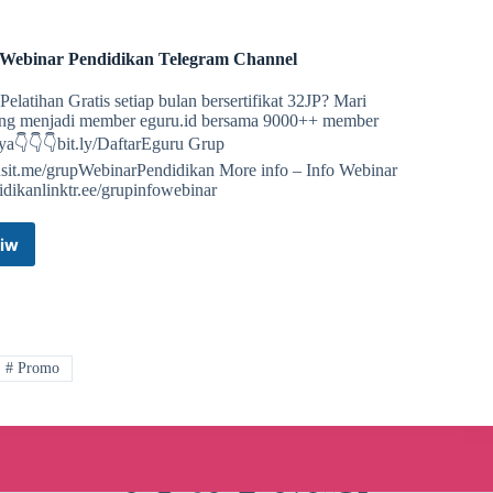
 Webinar Pendidikan Telegram Channel
elatihan Gratis setiap bulan bersertifikat 32JP? Mari
ng menjadi member eguru.id bersama 9000++ member
ya👇👇👇bit.ly/DaftarEguru Grup
usit.me/grupWebinarPendidikan More info – Info Webinar
dikanlinktr.ee/grupinfowebinar
iw
Info
Webinar
Pendidikan
Telegram
Channel
# Promo