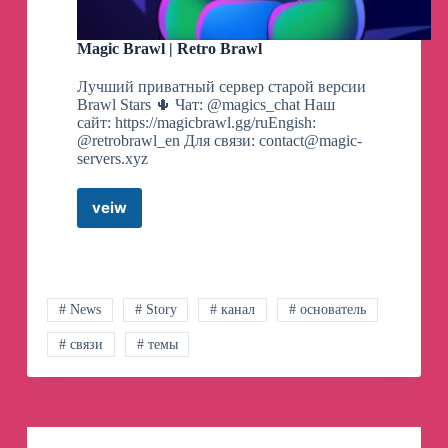
Magic Brawl | Retro Brawl
Лучший приватный сервер старой версии
Brawl Stars 🌵 Чат: @magics_chat Наш
сайт: https://magicbrawl.gg/ruEngish:
@retrobrawl_en Для связи:
contact@magic-
servers.xyz
veiw
Magic
Brawl
|
Retro
Brawl
# News
# Story
# канал
# основатель
# связи
# темы