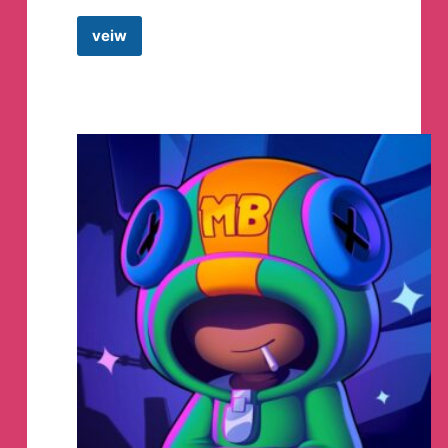
veiw
ЭХО
/
Новости
Telegram
Channel