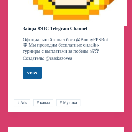
Зайцы ФПС Telegram Channel
Официальный канал бота @BunnyFPSBot
🐰 Мы проводим бесплатные онлайн-
турниры с выплатами за победы 💰🏆
Создатель: @rasskazovea
veiw
Зайцы
ФПС
Telegram
Channel
# Ads
# канал
# Музыка