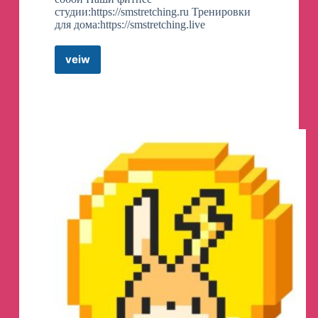
студии:https://smstretching.ru Тренировки
для дома:https://smstretching.live
veiw
SMSTRETCHING
Telegram
Channel