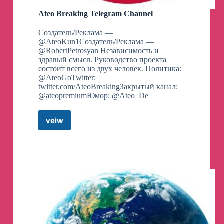
Ateo Breaking Telegram Channel
Создатель/Реклама —
@AteoKun1Создатель/Реклама —
@RobertPetrosyan Независимость и
здравый смысл. Руководство проекта
состоит всего из двух человек. Политика:
@AteoGoTwitter:
twitter.com/AteoBreakingЗакрытый канал:
@ateopremiumЮмор: @Ateo_De
veiw
Ateo
Breaking
Telegram
Channel